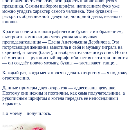
восторженность события, всю радость приближающегося
праздника. Самим выбором шрифта, написанием букв уже
можно угадать характер самого человека. Уже буквами —
раскрыть образ нежной девушки, чопорной дамы, веселого
юноши.
Красиво сочетать каллиграфические буквы с изображением,
выстроить композицию меня учила моя лучшая
преподавательница — Елена Анатольевна Дербилова. Эта
потрясающая женщина вместила в себя и музыку (играла на
скрипке), и танец (балет), и изобразительное искусство. Но по
её мнению — рукописный шрифт вбирает все эти три понятия
— он создаёт новую музыку, буквы — застывают танце…
Каждый раз, когда меня просят сделать открытку — я подхожу
ответственно.
Данные примеры двух открыток — адресованы девушке.
Поэтому они нежны и поэтичны, как сама получательница, а
рукописным шрифтом я хотела передать её непоседливый
характер.
По-моему – получилось.