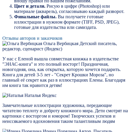
вношу правки по вашим пожеланиям.
Цвет и детали.
Рисую в цифре (Photoshop) или
материале (акварель), согласовываю каждый разворот.
Финальные файлы.
Вы получаете готовые
иллюстрации в нужном формате (TIFF, PSD, JPEG),
готовые для издательства или самиздата.
Отзывы авторов и заказчиков
Ольга Вербицкая
Детский писатель,
редактор, сценарист (Яндекс)
У нас с Еленой вышла совместная книжка в издательстве
"ЭНАС-книга" и это полный восторг! Праздничная,
новогодняя, она, как открытка, которую хочется подарить.
Книга для детей 3-5 лет - "Секрет Крошки Мороза", но
главный её секрет как раз в иллюстрациях Елены. Благодаря
им книга так нравится детям!
Наталья
Яндекс
Замечательные иллюстрации художника, передающие
читателю теплоту и доброту книжного мира. Дети смотрят на
картинки с восторгом и юмором! Творческих успехов и
неиссякаемого вдохновения таким талантливым людям
Ирина Порядина
Автор, Писатель