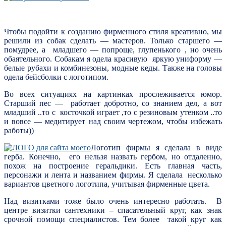
Чтобы подойти к созданию фирменного стиля креативно, мы
решили из собак сделать — мастеров. Только старшего —
помудрее, а младшего — попроще, глупенького , но очень
обаятельного. Собакам я одела красивую яркую униформу —
белые рубахи и комбинезоны, модные кеды. Также на головы
одела бейсболки с логотипом.
Во всех ситуациях на картинках прослеживается юмор.
Старший пес — работает добротно, со знанием дел, а вот
младший ..то с косточкой играет ,то с резиновым утенком ..то
и вовсе — медитирует над своим чертежом, чтобы избежать
работы))
Логотип фирмы я сделала в виде
герба. Конечно, его нельзя назвать гербом, но отдаленно,
похож на построение геральдики. Есть главная часть,
персонажи и лента и названием фирмы. Я сделала несколько
вариантов цветного логотипа, учитывая фирменные цвета.
Над визитками тоже было очень интересно работать. В
центре визитки сантехники – спасательный круг, как знак
срочной помощи специалистов. Тем более такой круг как